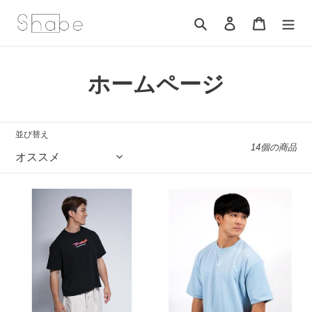
コ
ン
検索
ログイン
カート
テ
ン
ツ
コ
ホームページ
に
ス
レ
キ
ッ
ク
並び替え
プ
14個の商品
シ
す
る
ョ
SFF
SHAPE
ン
T
LOGO
シ
T-
:
ャ
SHIRTS
ツ
VER.2
2026
限
定