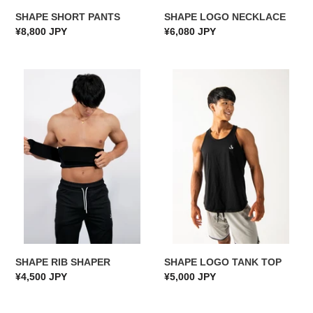
SHAPE SHORT PANTS
SHAPE LOGO NECKLACE
通
¥8,800 JPY
通
¥6,080 JPY
常
常
価
価
SHAPE
格
SHAPE
格
RIB
LOGO
SHAPER
TANK
TOP
SHAPE RIB SHAPER
SHAPE LOGO TANK TOP
通
¥4,500 JPY
通
¥5,000 JPY
常
常
価
価