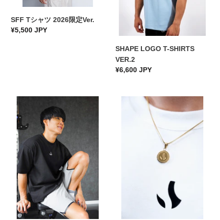
Ver.
SFF Tシャツ 2026限定Ver.
通
¥5,500 JPY
常
SHAPE LOGO T-SHIRTS
価
VER.2
格
通
¥6,600 JPY
常
価
SHAPE
SHAPE
格
SHORT
LOGO
PANTS
NECKLACE