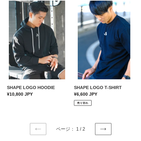
SHAPE
格
SHAPE
格
LOGO
LOGO
HOODIE
T-
SHIRT
SHAPE LOGO HOODIE
SHAPE LOGO T-SHIRT
通
¥10,800 JPY
通
¥6,600 JPY
常
常
売り切れ
価
価
格
格
ページ： 1 / 2
前
次
の
の